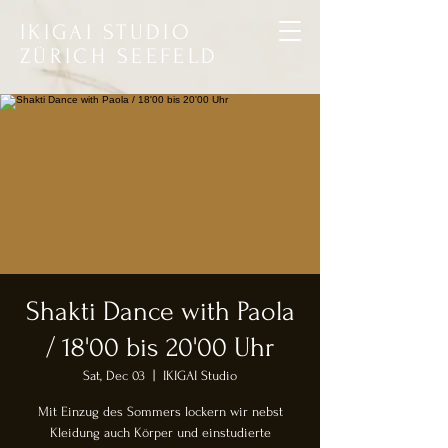
IKIGAI STUDIO
ZÜRICH SEEFELD
Shakti Dance with Paola
/ 18'00 bis 20'00 Uhr
Sat, Dec 03
  |  
IKIGAI Studio
Mit Einzug des Sommers lockern wir nebst
Kleidung auch Körper und einstudierte